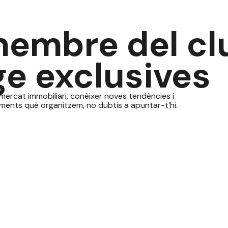
membre del cl
e exclusives
l mercat immobiliari, conèixer noves tendències i
ments què organitzem, no dubtis a apuntar-t’hi.
avís legal