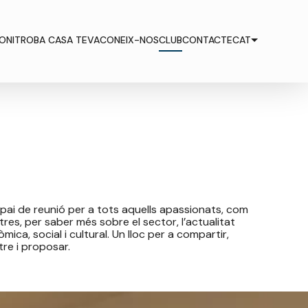
ONI
ONI
TROBA CASA TEVA
TROBA CASA TEVA
CONEIX-NOS
CONEIX-NOS
CLUB
CLUB
CONTACTE
CONTACTE
CAT
CAT
pai de reunió per a tots aquells apassionats, com
tres, per saber més sobre el sector, l’actualitat
mica, social i cultural. Un lloc per a compartir,
re i proposar.