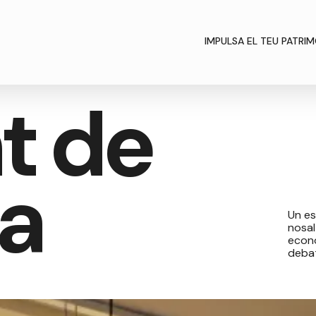
IMPULSA EL TEU PATRIM
IMPULSA EL TEU PATRIM
t de
a
Un es
nosal
econò
debat